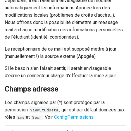
Cependant, il est rarement envisageable de modifier
Préférences ScoDoc
/ ScoDoc 9.6
Jurys (BUT)
i
automatiquement les informations Apogée lors des
Sauvegardes des bases
Modélisation des parcours
o
modifications locales (problèmes de droits d'accès...).
Préférences d’affichage
Assiduités : migration à par
Exports des résultats BUT
BUT
Nous offrons donc la possibilité d'émettre un message
(noms)
de ScoDoc 9.5
vers Apogée
n
mail à chaque modification des informations personnelles
Génération de bulletins PDF
d
de l'étudiant (identité, coordonnées).
API permissions (dev)
e
Le réceptionnaire de ce mail est supposé mettre à jour
(manuellement !) la source externe (Apogée).
l
Installer un serveur de
développement
a
Si le besoin s'en faisait sentir, il serait envisageable
d'écrire un connecteur chargé d'effectuer la mise à jour.
r
Tests
Champs adresse
e
Assiduité (développeurs)
c
Les champs signalés par (*) sont protégés par la
Anciennes pages
h
permission
, qui est par défaut données aux
ViewEtudData
caduques (historique)
rôles
et
. Voir
ConfigPermissions
.
Ens
Secr
e
r