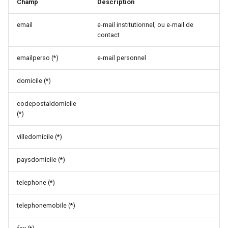
Champ
Description
c
email
e-mail institutionnel, ou e-mail de
contact
h
e
emailperso (*)
e-mail personnel
domicile (*)
codepostaldomicile
(*)
villedomicile (*)
paysdomicile (*)
telephone (*)
telephonemobile (*)