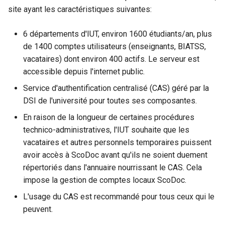
Préférences ScoDoc
/ ScoDoc 9.6
Le BUT (parcours, jurys,
Inscriptions Apogée
Jurys (BUT)
i
site ayant les caractéristiques suivantes:
Pour un permanent (accès
bulletins)
Modélisation des parcours
o
via CAS)
Préférences d’affichage
Assiduités : migration à par
BUT
Gestion des photos
Exports des résultats BUT
6 départements d'IUT, environ 1600 étudiants/an, plus
(noms)
de ScoDoc 9.5
Autres fonctions
vers Apogée
n
de 1400 comptes utilisateurs (enseignants, BIATSS,
Pour une personne sans
Génération de bulletins PDF
Gestion des adresses
vacataires) dont environ 400 actifs. Le serveur est
d
accès à CAS
Paramétrage
accessible depuis l'internet public.
(responsables de
API permissions (dev)
e
Problème fréquent: non
formation)
Service d'authentification centralisé (CAS) géré par la
l
réception du mail par
DSI de l'université pour toutes ses composantes.
Installer un serveur de
l'utilisateur
développement
a
En raison de la longueur de certaines procédures
technico-administratives, l'IUT souhaite que les
r
Tests
vacataires et autres personnels temporaires puissent
e
avoir accès à ScoDoc avant qu'ils ne soient duement
Assiduité (développeurs)
répertoriés dans l'annuaire nourrissant le CAS. Cela
c
impose la gestion de comptes locaux ScoDoc.
Anciennes pages
h
L'usage du CAS est recommandé pour tous ceux qui le
caduques (historique)
e
peuvent.
r