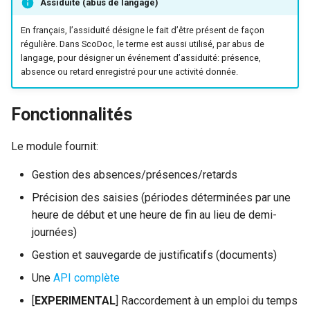
Préférences ScoDoc
/ ScoDoc 9.6
Assiduité (abus de langage)
Inscriptions Apogée
Jurys (BUT)
Saisir l'assiduité d'un
i
groupe
Sauvegardes des bases
Modélisation des parcours
En français, l’assiduité désigne le fait d’être présent de façon
o
Préférences d’affichage
Assiduités : migration à par
Gestion des photos
Exports des résultats BUT
BUT
régulière. Dans ScoDoc, le terme est aussi utilisé, par abus de
(noms)
de ScoDoc 9.5
vers Apogée
Saisir l'assiduité d'un
langage, pour désigner un événement d’assiduité: présence,
n
étudiant
Gestion des adresses
Génération de bulletins PDF
absence ou retard enregistré pour une activité donnée.
d
Voir l'assiduité d'un groupe
API permissions (dev)
e
Fonctionnalités
l
Voir l'assiduité d'un étudiant
Installer un serveur de
Le module fournit:
développement
a
Gestion des absences/présences/retards
r
Tests
Précision des saisies (périodes déterminées par une
e
heure de début et une heure de fin au lieu de demi-
Assiduité (développeurs)
journées)
c
Gestion et sauvegarde de justificatifs (documents)
Anciennes pages
h
caduques (historique)
Une
API complète
e
[
EXPERIMENTAL
] Raccordement à un emploi du temps
r