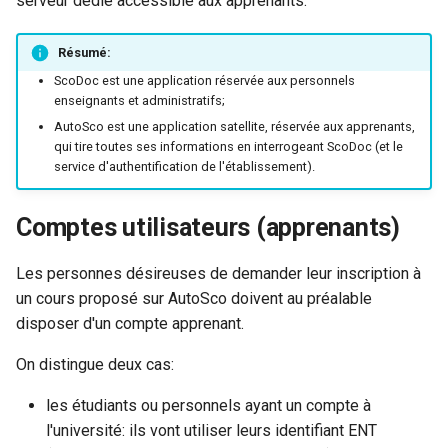
serveur dédié accessible aux apprenants.
Préférences ScoDoc
/ ScoDoc 9.6
Inscriptions Apogée
Jurys (BUT)
i
Formulaire dépôt d'une
Sauvegardes des bases
Modélisation des parcours
o
demande
Préférences d’affichage
Assiduités : migration à par
Résumé:
Gestion des photos
Exports des résultats BUT
BUT
(noms)
de ScoDoc 9.5
vers Apogée
ScoDoc est une application réservée aux personnels
n
Page de confirmation du
enseignants et administratifs;
Gestion des adresses
Génération de bulletins PDF
d
dépôt
AutoSco est une application satellite, réservée aux apprenants,
qui tire toutes ses informations en interrogeant ScoDoc (et le
API permissions (dev)
e
service d'authentification de l'établissement).
Suivi de ses demandes par le
l
candidat
Installer un serveur de
Comptes utilisateurs (apprenants)
développement
a
Accès à ses résultats
r
Les personnes désireuses de demander leur inscription à
Tests
un cours proposé sur AutoSco doivent au préalable
e
Assiduité (développeurs)
disposer d'un compte apprenant.
c
On distingue deux cas:
Anciennes pages
h
caduques (historique)
les étudiants ou personnels ayant un compte à
e
l'université: ils vont utiliser leurs identifiant ENT
r