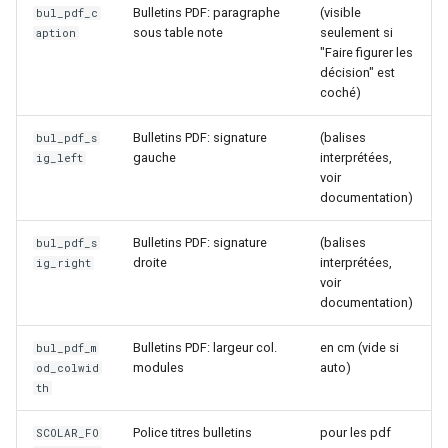
Bulletins PDF: paragraphe
(visible
bul_pdf_c
sous table note
seulement si
aption
"Faire figurer les
décision" est
coché)
Bulletins PDF: signature
(balises
bul_pdf_s
gauche
interprétées,
ig_left
voir
documentation)
Bulletins PDF: signature
(balises
bul_pdf_s
droite
interprétées,
ig_right
voir
documentation)
Bulletins PDF: largeur col.
en cm (vide si
bul_pdf_m
modules
auto)
od_colwid
th
Police titres bulletins
pour les pdf
SCOLAR_FO