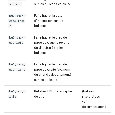
sur les bulletins et les PV
mention
Faire figurer la date
bul_show_
d'inscription sur les
date_insc
bulletins
r
Faire figurer le pied de
bul_show_
page de gauche (ex.: nom
sig_left
du directeur) sur les
bulletins
Faire figurer le pied de
bul_show_
page de droite (ex.: nom
sig_right
du chef de département)
sur les bulletins
Bulletins PDF: paragraphe
(balises
bul_pdf_t
de titre
interprétées,
itle
voir
documentation)