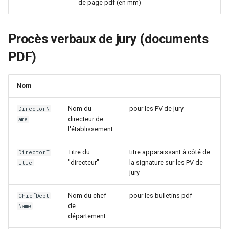
de page pdf (en mm)
Procès verbaux de jury (documents
PDF)
Nom
Nom du
pour les PV de jury
DirectorN
directeur de
ame
l'établissement
Titre du
titre apparaissant à côté de
DirectorT
"directeur"
la signature sur les PV de
itle
jury
Nom du chef
pour les bulletins pdf
ChiefDept
de
Name
département