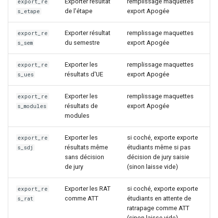
Exporter résultat
remplissage maquettes
export_re
de l'étape
export Apogée
s_etape
Exporter résultat
remplissage maquettes
export_re
du semestre
export Apogée
s_sem
Exporter les
remplissage maquettes
export_re
résultats d'UE
export Apogée
s_ues
Exporter les
remplissage maquettes
export_re
résultats de
export Apogée
s_modules
modules
Exporter les
si coché, exporte exporte
export_re
résultats même
étudiants même si pas
s_sdj
sans décision
décision de jury saisie
de jury
(sinon laisse vide)
Exporter les RAT
si coché, exporte exporte
export_re
comme ATT
étudiants en attente de
s_rat
ratrapage comme ATT
(sinon laisse vide)