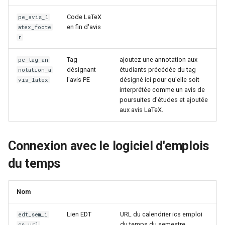
Code LaTeX
pe_avis_l
en fin d'avis
atex_foote
r
Tag
ajoutez une annotation aux
pe_tag_an
désignant
étudiants précédée du tag
notation_a
l'avis PE
désigné ici pour qu'elle soit
vis_latex
interprétée comme un avis de
poursuites d'études et ajoutée
aux avis LaTeX.
Connexion avec le logiciel d'emplois
du temps
Nom
Lien EDT
URL du calendrier ics emploi
edt_sem_i
du temps du semestre
cs_url