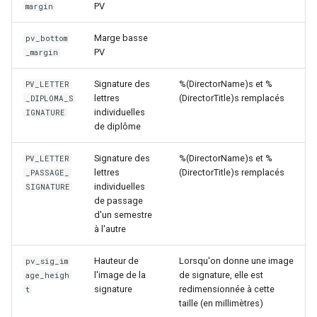
PV
margin
Marge basse
pv_bottom
PV
_margin
Signature des
%(DirectorName)s et %
PV_LETTER
lettres
(DirectorTitle)s remplacés
_DIPLOMA_S
individuelles
IGNATURE
de diplôme
Signature des
%(DirectorName)s et %
PV_LETTER
lettres
(DirectorTitle)s remplacés
_PASSAGE_
individuelles
SIGNATURE
de passage
d'un semestre
à l'autre
Hauteur de
Lorsqu'on donne une image
pv_sig_im
l'image de la
de signature, elle est
age_heigh
signature
redimensionnée à cette
t
taille (en millimètres)