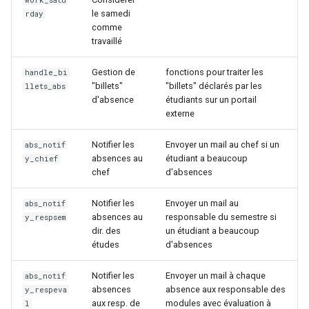
work_satu
le samedi
rday
comme
travaillé
Gestion de
fonctions pour traiter les
handle_bi
"billets"
"billets" déclarés par les
llets_abs
d'absence
étudiants sur un portail
externe
Notifier les
Envoyer un mail au chef si un
abs_notif
absences au
étudiant a beaucoup
y_chief
chef
d'absences
Notifier les
Envoyer un mail au
abs_notif
absences au
responsable du semestre si
y_respsem
dir. des
un étudiant a beaucoup
études
d'absences
Notifier les
Envoyer un mail à chaque
abs_notif
absences
absence aux responsable des
y_respeva
aux resp. de
modules avec évaluation à
l