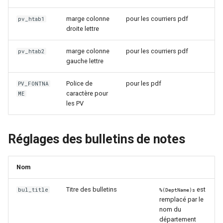
marge colonne
pour les courriers pdf
pv_htab1
droite lettre
marge colonne
pour les courriers pdf
pv_htab2
gauche lettre
Police de
pour les pdf
PV_FONTNA
caractère pour
ME
les PV
Réglages des bulletins de notes
Nom
Titre des bulletins
est
bul_title
%(DeptName)s
remplacé par le
nom du
département