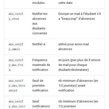
modules
cette date
Notifier les
Envoyer un mail à l'étudiant s'il
abs_notif
absences
a "beaucoup" d'absences
y_etud
aux
étudiants
concernés
Notifier à:
utilisé pour envoi mail
abs_notif
absences
y_email
Fréquence
en jours (pas plus de X envois
abs_notif
maximale de
de mail pour chaque
y_max_fre
notification
étudiant/destinataire)
q
Seuil de
nb minimum d'absences (en
abs_notif
première
1/2 journées) avant
y_abs_thre
notification
notification
shold
Seuil
nb minimum d'absences (en
abs_notif
notifications
1/2 journées
y_abs_incr