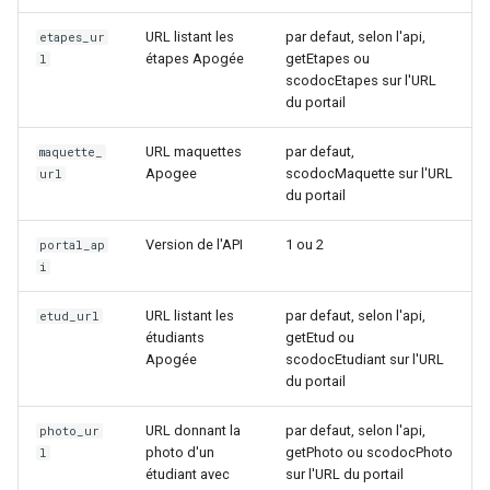
URL listant les
par defaut, selon l'api,
etapes_ur
étapes Apogée
getEtapes ou
l
scodocEtapes sur l'URL
du portail
URL maquettes
par defaut,
maquette_
Apogee
scodocMaquette sur l'URL
url
du portail
Version de l'API
1 ou 2
portal_ap
i
URL listant les
par defaut, selon l'api,
etud_url
étudiants
getEtud ou
Apogée
scodocEtudiant sur l'URL
du portail
URL donnant la
par defaut, selon l'api,
photo_ur
photo d'un
getPhoto ou scodocPhoto
l
étudiant avec
sur l'URL du portail