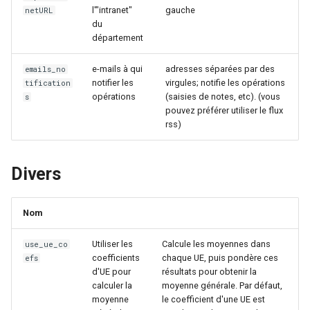
l'"intranet"
gauche
netURL
c
du
département
h
e-mails à qui
adresses séparées par des
emails_no
e
notifier les
virgules; notifie les opérations
tification
opérations
(saisies de notes, etc). (vous
s
pouvez préférer utiliser le flux
rss)
Divers
Nom
Utiliser les
Calcule les moyennes dans
use_ue_co
coefficients
chaque UE, puis pondère ces
efs
d'UE pour
résultats pour obtenir la
calculer la
moyenne générale. Par défaut,
moyenne
le coefficient d'une UE est