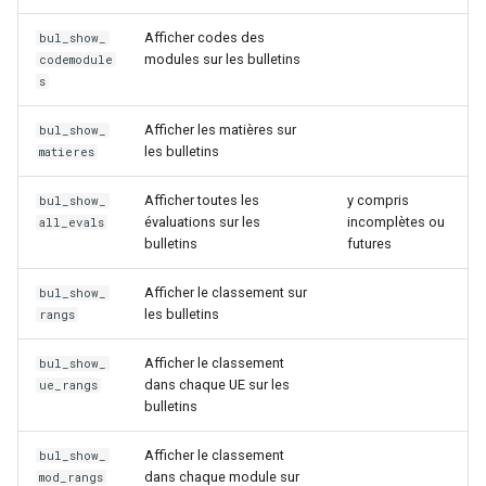
Afficher codes des
bul_show_
modules sur les bulletins
codemodule
s
Afficher les matières sur
bul_show_
les bulletins
matieres
Afficher toutes les
y compris
bul_show_
évaluations sur les
incomplètes ou
all_evals
bulletins
futures
Afficher le classement sur
bul_show_
les bulletins
rangs
Afficher le classement
bul_show_
dans chaque UE sur les
ue_rangs
bulletins
Afficher le classement
bul_show_
dans chaque module sur
mod_rangs