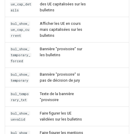
des UE capitalisées sur les
ue_cap_det
bulletins
ails
Afficher les UE en cours
bul_show_
mais capitalisées sur les
ue_cap_cu
bulletins
rrent
Bannière "provisoire" sur
bul_show_
les bulletins
temporary_
forced
Bannière "provisoire" si
bul_show_
pas de décision de jury
temporary
Texte de la bannière
bul_tempo
"provisoire
rary_txt
Faire figurer les UE
bul_show_
validées sur les bulletins
uevalid
Faire figurer les mentions
bul_show_