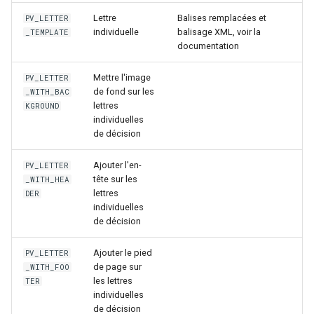
Lettre
Balises remplacées et
PV_LETTER
individuelle
balisage XML, voir la
_TEMPLATE
documentation
Mettre l'image
PV_LETTER
de fond sur les
_WITH_BAC
lettres
KGROUND
individuelles
de décision
Ajouter l'en-
PV_LETTER
tête sur les
_WITH_HEA
lettres
DER
individuelles
de décision
Ajouter le pied
PV_LETTER
de page sur
_WITH_FOO
les lettres
TER
individuelles
de décision