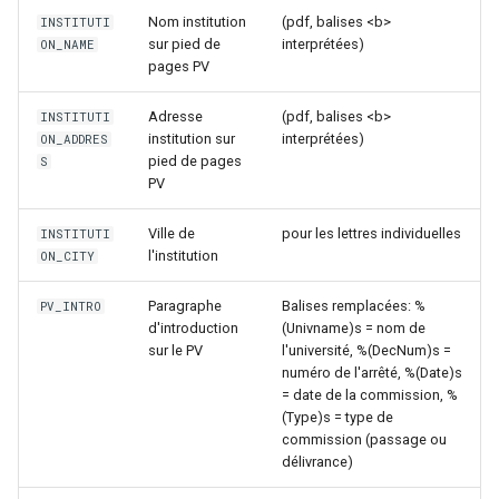
Nom institution
(pdf, balises <b>
INSTITUTI
sur pied de
interprétées)
ON_NAME
pages PV
Adresse
(pdf, balises <b>
INSTITUTI
institution sur
interprétées)
ON_ADDRES
pied de pages
S
PV
Ville de
pour les lettres individuelles
INSTITUTI
l'institution
ON_CITY
Paragraphe
Balises remplacées: %
PV_INTRO
d'introduction
(Univname)s = nom de
sur le PV
l'université, %(DecNum)s =
numéro de l'arrêté, %(Date)s
= date de la commission, %
(Type)s = type de
commission (passage ou
délivrance)