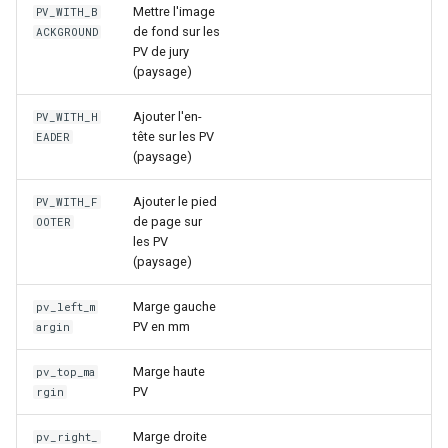
Mettre l'image
PV_WITH_B
de fond sur les
ACKGROUND
PV de jury
(paysage)
Ajouter l'en-
PV_WITH_H
tête sur les PV
EADER
(paysage)
Ajouter le pied
PV_WITH_F
de page sur
OOTER
les PV
(paysage)
Marge gauche
pv_left_m
PV en mm
argin
Marge haute
pv_top_ma
PV
rgin
Marge droite
pv_right_