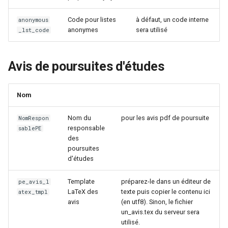
Code pour listes
à défaut, un code interne
anonymous
anonymes
sera utilisé
_lst_code
Avis de poursuites d'études
Nom
Nom du
pour les avis pdf de poursuite
NomRespon
responsable
sablePE
des
poursuites
d'études
Template
préparez-le dans un éditeur de
pe_avis_l
LaTeX des
texte puis copier le contenu ici
atex_tmpl
avis
(en utf8). Sinon, le fichier
un_avis.tex du serveur sera
utilisé.