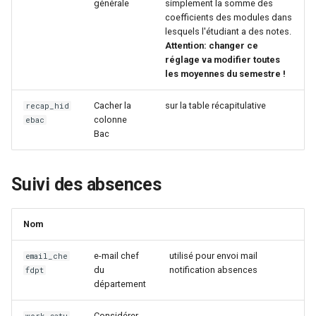
générale
simplement la somme des
coefficients des modules dans
lesquels l'étudiant a des notes.
Attention: changer ce
réglage va modifier toutes
les moyennes du semestre !
Cacher la
sur la table récapitulative
recap_hid
colonne
ebac
Bac
Suivi des absences
Nom
e-mail chef
utilisé pour envoi mail
email_che
du
notification absences
fdpt
département
Considérer