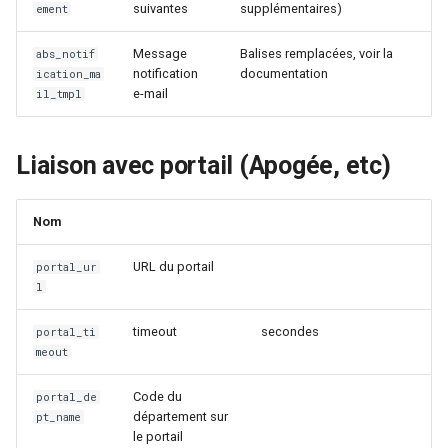
suivantes
supplémentaires)
ement
Message
Balises remplacées, voir la
abs_notif
notification
documentation
ication_ma
e-mail
il_tmpl
Liaison avec portail (Apogée, etc)
Nom
URL du portail
portal_ur
l
timeout
secondes
portal_ti
meout
Code du
portal_de
département sur
pt_name
le portail