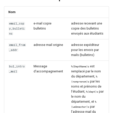
Nom
e-mail copie
adresse recevant une
email_cop
bulletins
copie des bulletins
y_bulleti
envoyés aux étudiants
ns
adresse mail origine
adresse expéditeur
email_from
pour les envois par
_addr
mails (bulletins)
Message
est
bul_intro
%(DeptName)s
d'accompagnement
remplacé par le nom
_mail
du département,
%
par les
(nomprenom)s
noms et prénoms de
l'étudiant,
par
%(dept)s
le nom du
département, et
%
par
(webmaster)s
l'adresse mail du