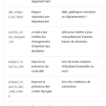
argument nip=
Etapes
XML getEtapes structuré
xml_etape
séparées par
en départements ?
s_by_dept
département
e-mail à qui
utile pour mettre à jour
notify_et
notifier les
manuellement d'autres
ud_changes
changements
bases de données
_to
d'identité des
étudiants
Impose la
lors de toute création
always_re
présence du
d'étudiant (manuelle ou
quire_ine
code INE
non)
Impose la
lors des créations de
always_re
présence des
semestres
quire_apo
codes Apogée
_sem_code
s