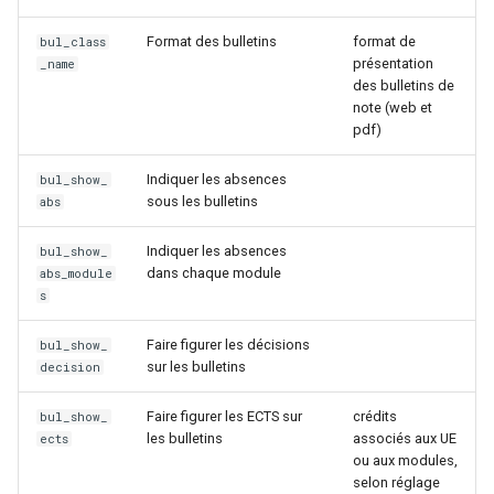
Format des bulletins
format de
bul_class
présentation
_name
des bulletins de
note (web et
pdf)
Indiquer les absences
bul_show_
sous les bulletins
abs
Indiquer les absences
bul_show_
dans chaque module
abs_module
s
Faire figurer les décisions
bul_show_
sur les bulletins
decision
Faire figurer les ECTS sur
crédits
bul_show_
les bulletins
associés aux UE
ects
ou aux modules,
selon réglage