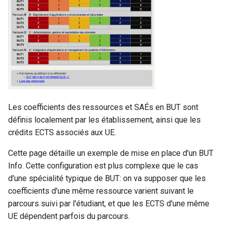
Préférences ScoDoc
/ ScoDoc 9.6
Inscriptions Apogée
i
Parcours A
Sauvegardes des bases
Modélisation des parcours
o
Préférences d’affichage
Assiduités : migration à par
Gestion des photos
BUT
(noms)
Parcours B
de ScoDoc 9.5
n
Gestion des adresses
Génération de bulletins PDF
d
ECTS par parcours
API permissions (dev)
e
Coefficients des ressources
l
et SAÉs
Installer un serveur de
Les coefficients des ressources et SAÉs en BUT sont
développement
a
définis localement par les établissement, ainsi que les
Mise en place des
crédits ECTS associés aux UE.
r
semestres
Tests
Cette page détaille un exemple de mise en place d'un BUT
e
Affectation des étudiants aux
Assiduité (développeurs)
Info. Cette configuration est plus complexe que le cas
c
parcours
d'une spécialité typique de BUT: on va supposer que les
Anciennes pages
h
coefficients d'une même ressource varient suivant le
Inscriptions des étudiants
caduques (historique)
parcours suivi par l'étudiant, et que les ECTS d'une même
e
aux modules de leurs
UE dépendent parfois du parcours.
parcours
r