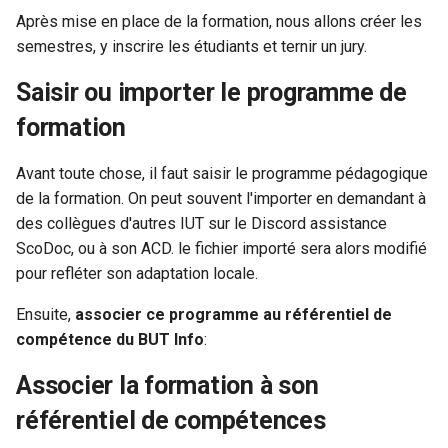
Après mise en place de la formation, nous allons créer les
c
Cas particulier: coefficients
semestres, y inscrire les étudiants et ternir un jury.
variables d'un parcours à
h
Saisir ou importer le programme de
l'autre
e
formation
Avant toute chose, il faut saisir le programme pédagogique
de la formation. On peut souvent l'importer en demandant à
des collègues d'autres IUT sur le Discord assistance
ScoDoc, ou à son ACD. le fichier importé sera alors modifié
pour refléter son adaptation locale.
Ensuite,
associer ce programme au référentiel de
compétence du BUT Info
:
Associer la formation à son
référentiel de compétences